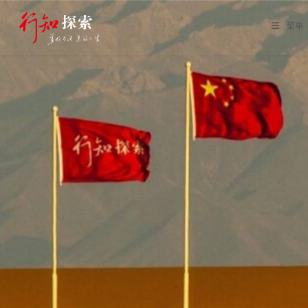
Skip
to
菜单
content