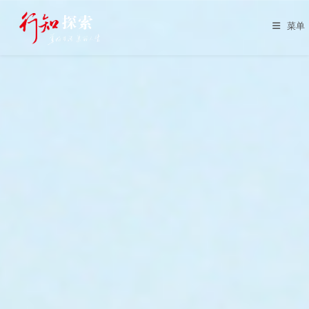
Skip
to
菜单
content