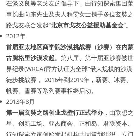
在谈义良等老戈友的倡导下，由行知探索集团董
事长曲向东先生及夫人程雯女士携手多位玄奘之
路戈友联合发起“
北京市戈友公益援助基金会
”。
2012年
首届亚太地区商学院沙漠挑战赛（沙赛）在内蒙
古腾格里沙漠发起
。第八届、第十届亚沙赛被世
界纪录(WRCA)官方认证为全球“最大规模的沙漠
徒步挑战赛”。2016年到2019年，新赛、冰赛、
帆赛、雪赛等系列赛事相继启动。
2013年8月
第一届玄奘之路创业戈壁行正式举办
，由联想之
星、创新工场、亚杰商会、正和岛、君联资本、
行知探索六家创始发起机构共同策划组织，专门