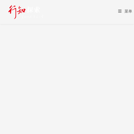
Skip
to
菜单
content