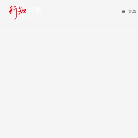
Skip
to
菜单
content