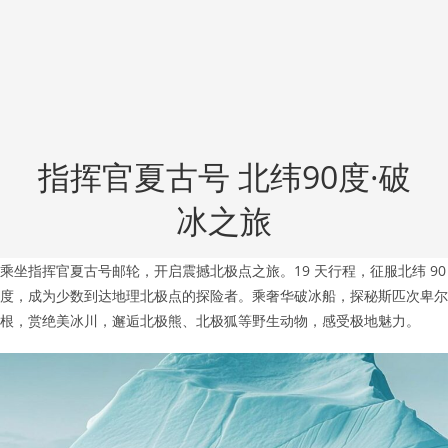
指挥官夏古号 北纬90度·破
冰之旅
乘坐指挥官夏古号邮轮，开启震撼北极点之旅。19 天行程，征服北纬 90
度，成为少数到达地理北极点的探险者。乘奢华破冰船，探秘斯匹次卑尔
根，赏绝美冰川，邂逅北极熊、北极狐等野生动物，感受极地魅力。