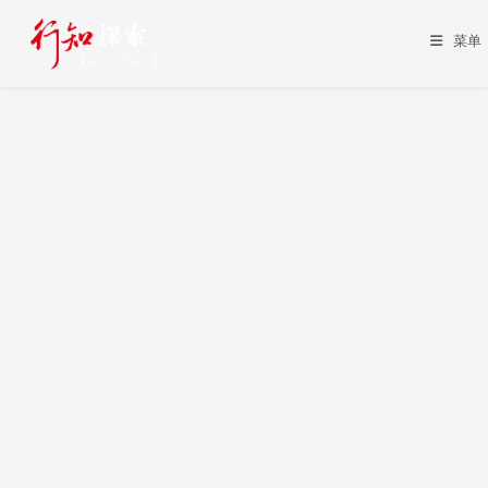
Skip
to
菜单
content