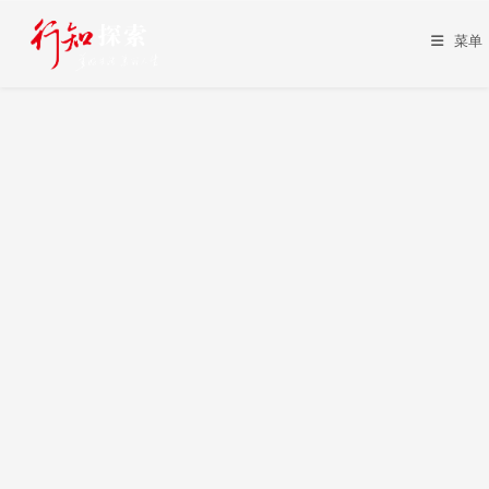
Skip
to
菜单
content