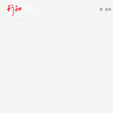
Skip
to
菜单
content