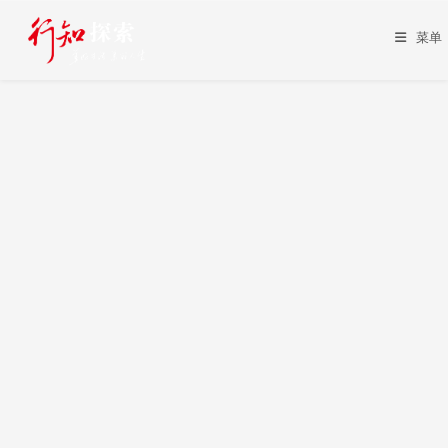
Skip
to
菜单
content