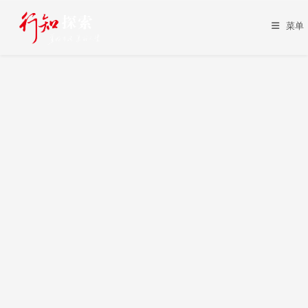
Skip
to
菜单
content