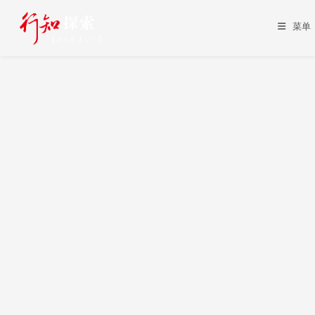
Skip
to
菜单
content