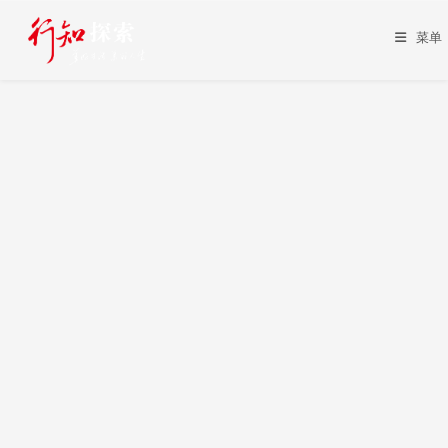
Skip
to
菜单
content