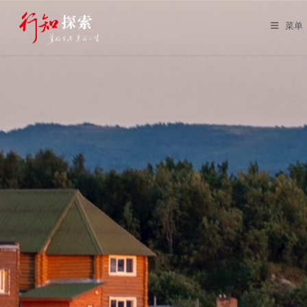
Skip
to
菜单
content