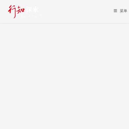
Skip
to
菜单
content