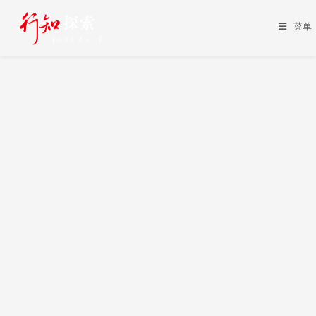
Skip
to
菜单
content