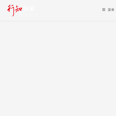
Skip
to
菜单
content