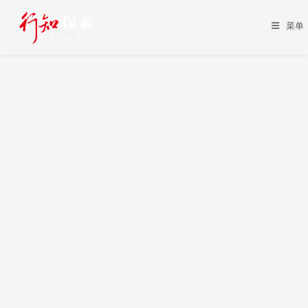
Skip
to
菜单
content