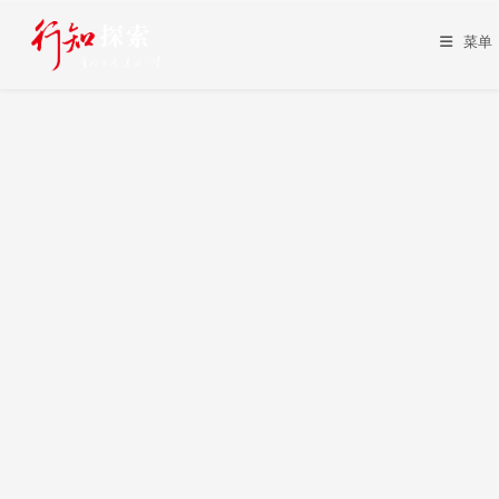
Skip
to
菜单
content