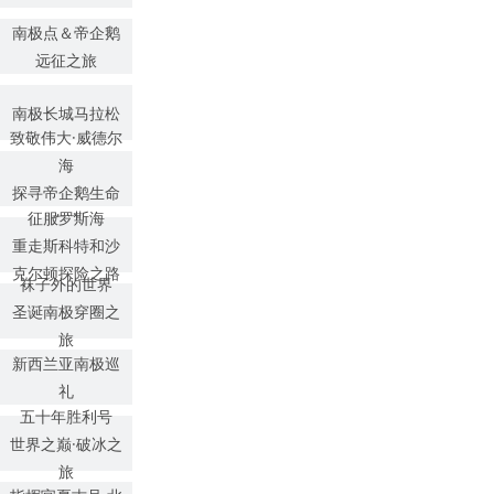
南极点＆帝企鹅
远征之旅
南极长城马拉松
致敬伟大·威德尔
海
探寻帝企鹅生命
征服罗斯海
奇迹
重走斯科特和沙
克尔顿探险之路
袜子外的世界
圣诞南极穿圈之
旅
新西兰亚南极巡
礼
五十年胜利号
世界之巅·破冰之
旅