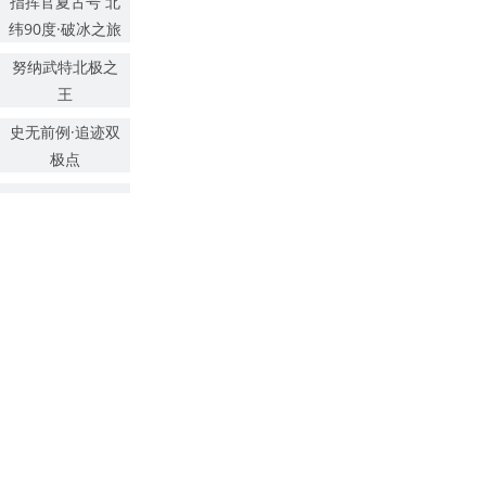
指挥官夏古号 北
纬90度·破冰之旅
努纳武特北极之
王
史无前例·追迹双
极点
北极三岛漫游记
追溯史诗·征服西
北航道
狂野坦桑 静谧花
汐
金伯利海岸
荒野边境的奇幻
航程
刀锋企业领导力
实训