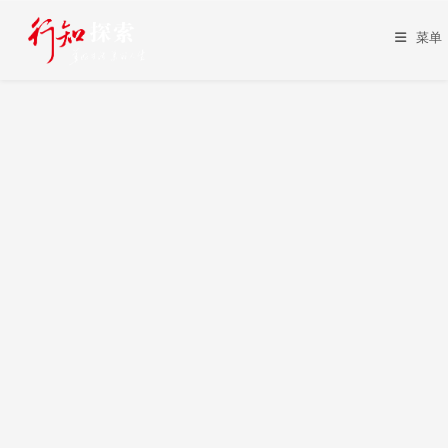
Skip
to
菜单
content